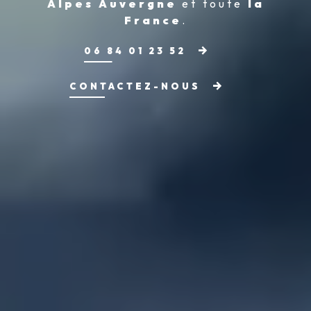
Alpes Auvergne
et toute
la
France
.
06 84 01 23 52
CONTACTEZ-NOUS