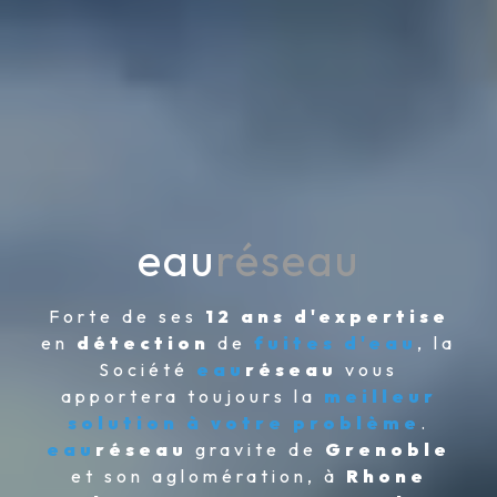
eau
réseau
Forte de ses
12 ans d'expertise
en
détection
de
fuites d'eau
, la
Société
eau
réseau
vous
apportera toujours la
meilleur
solution à votre problème
.
eau
réseau
gravite de
Grenoble
et son aglomération, à
Rhone